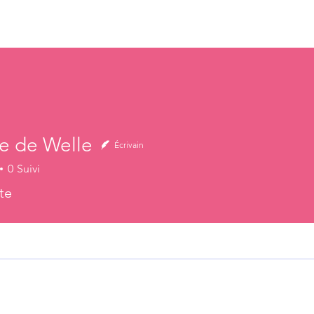
Nos projets
Enfants parrainés
À propos
FAQ
te de Welle
Écrivain
0
Suivi
te