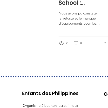
School :
financement de
Nous avons pu constater
matériel
la vétusté et le manque
d’équipements pour les
pédagogique et
élèves et les enseignants
sportif
à cette école. Aidez nous
à les financer!
71
0
2
Enfants des Philippines
C
Organisme à but non lucratif, nous