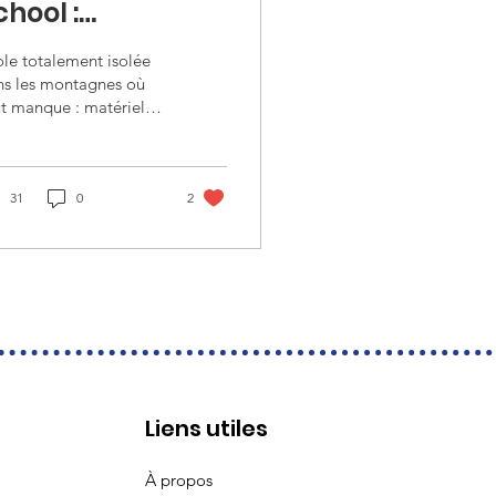
chool :
inancement de
le totalement isolée
atériel
ns les montagnes où
t manque : matériel
édagogique et
dagogique,
'infrastructures
rastructures etc.
tains enfants dorment
 place...
31
0
2
Liens utiles
À propos