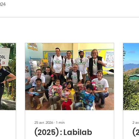
024
25 avr. 2026
∙
1
min
2 av
(2025) : Labilab
(