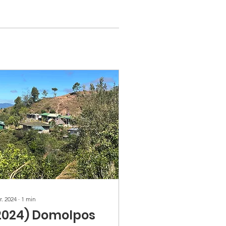
r. 2024
∙
1
min
2024) Domolpos