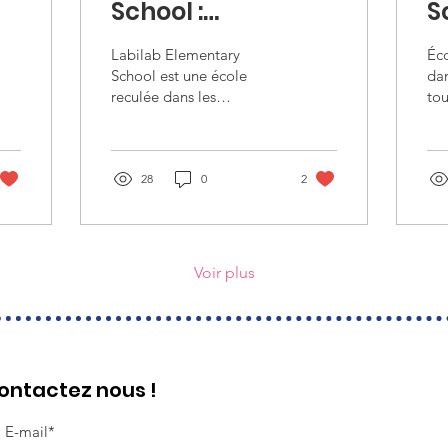
School :
S
financement de
f
Labilab Elementary
Éco
matériel
m
School est une école
da
reculée dans les
tou
pédagogique
p
montagnes avec des
pé
d
équipements vétustes et
inf
manquant de matériel
Cer
scolaire.
28
0
2
sur
Voir plus
ontactez nous !