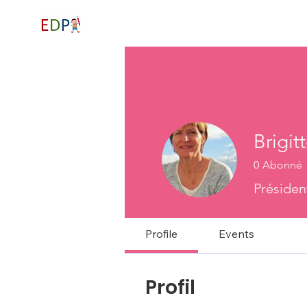
Accueil
Parrainage
Brigit
0
Abonné
Présiden
Profile
Events
Profil