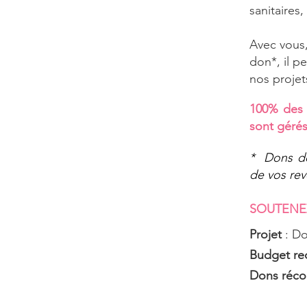
sanitaires
​Avec vous
don*, il p
nos projet
100% des 
sont gérés
* Dons dé
de vos re
SOUTENE
Projet
: D
Budget re
Dons réco