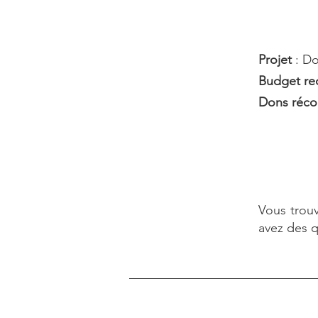
Projet
: D
Budget re
Dons réco
Vous trouv
avez des q