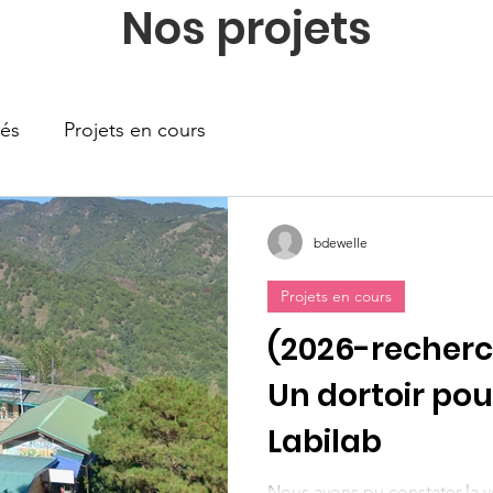
Nos projets
sés
Projets en cours
bdewelle
Projets en cours
(2026-recherch
Un dortoir pour
Labilab
Nous avons pu constater la 