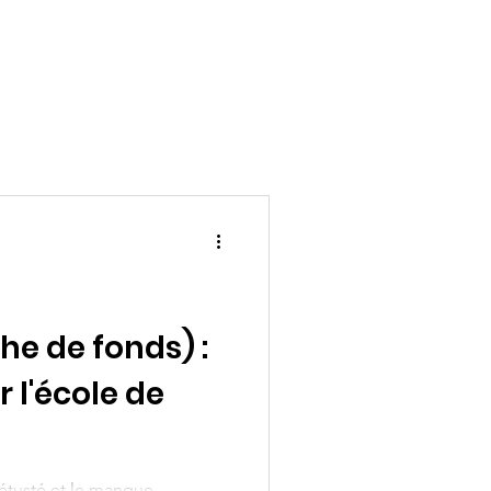
e de fonds) :
 l'école de
vétusté et le manque