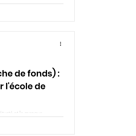
s et les enseignants à cette
cer!
he de fonds) :
 l'école de
vétusté et le manque
s et les enseignants à cette
cer!