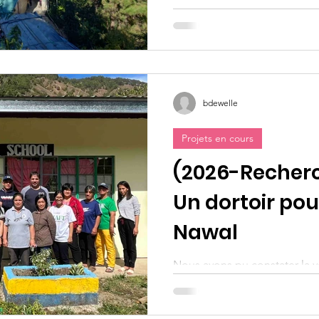
d’équipements pour les élève
école. Aidez nous à les finan
bdewelle
Projets en cours
(2026-Recherc
Un dortoir pour
Nawal
Nous avons pu constater la 
d’équipements pour les élève
école. Aidez nous à les finan